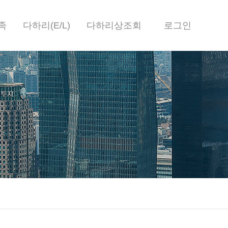
족
다하리(E/L)
다하리상조회
로그인