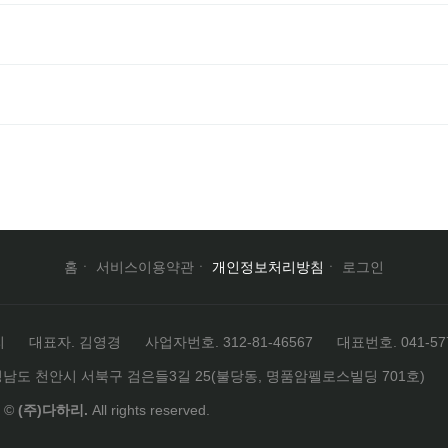
홈
서비스이용약관
개인정보처리방침
로그인
리
대표자. 김영경
사업자번호. 312-81-46567
대표번호. 041-577
청남도 천안시 서북구 검은들3길 25(불당동, 명품암펠로스빌딩 701호)
t ©
(주)다하리.
All rights reserved.