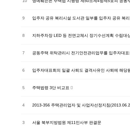
10
명예훼손은 주택법 시행령 제50조제4항제5호의 공동
9
입주자 공유 복리시설 도서관 일부를 입주자 공유 복
8
지하주차장 LED 등 전면교체시 장기수선계획 수립대상
7
공동주택 위탁관리시 전기안전관리업무를 입주자대표회
6
입주자대표회의 일괄 사퇴도 결격사유인 사퇴에 해당됨
5
주택법령 3단 비교표
4
2013-356 주택관리업자 및 사업자선정지침(2013.06.2
3
서울 북부지방법원 제11민사부 판결문