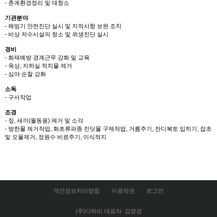
- 춘계환경정리 및 대청소
기관분야
- 해빙기 안전진단 실시 및 지적사항 보완 조치
- 비상 저수시설의 청소 및 위생진단 실시
경비
- 화재예방 경계근무 강화 및 교육
- 옥상, 지하실 적치물 제거
- 심야 순찰 강화
소독
- 구서작업
조경
- 짚, 새끼(월동용) 제거 및 소각
- 방한물 제거작업, 화초류파종 진딧물 구제작업, 거름주기, 잔디복토 입히기, 잡초
및 오물제거, 정원수 비료주기, 이식적지
개인정보처리방침
이용약관
로그인
(주)다하리
대표자. 김영경