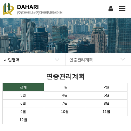
사업영역
연중관리계획
회사소개
시설관리
연중관리계획
사업영역
회계관리
전체
1월
2월
알림마당
안전관리
3월
4월
5월
다하리가족
인사교육관리
6월
7월
8월
다하리(E/L)
연중관리계획
9월
10월
11월
다하리상조회
12월