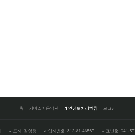
홈
서비스이용약관
개인정보처리방침
로그인
리
대표자. 김영경
사업자번호. 312-81-46567
대표번호. 041-577