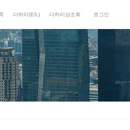
족
다하리(E/L)
다하리상조회
로그인