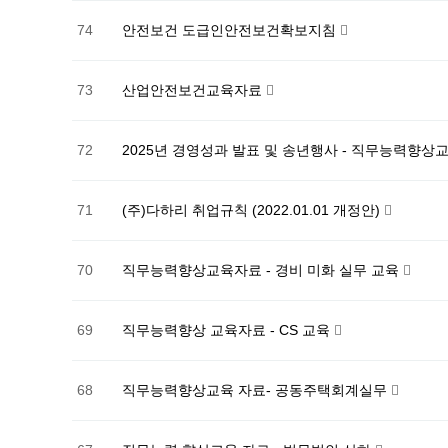
74
안전보건 도급인안전보건확보지침
73
산업안전보건교육자료
72
2025년 경영성과 발표 및 송년행사 - 직무능력향상
71
(주)다하리 취업규칙 (2022.01.01 개정안)
70
직무능력향상교육자료 - 경비 미화 실무 교육
69
직무능력향상 교육자료 - CS 교육
68
직무능력향상교육 자료- 공동주택회계실무